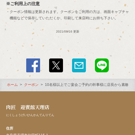
ご利用上の注意
クーポン情報は更新されます。クーポンをご利用の方は、画面キャプチャ
機能などで保存していただくか、印刷して来店時にお持ち下さい。
2021/08/16 更新
ホーム
クーポン
10名様以上でご宴会ご予約の幹事様に店長から素敵な
肉匠 迎賓館天理店
にくしょうげいひんかんてんりてん
住所