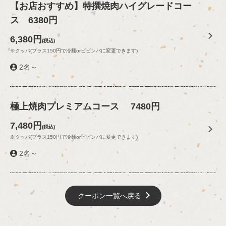
【お店おすすめ】特撰焼肉ハイグレードコー
https://geihinkantenri.owst.jp/coupons/97333804
ス 6380円
お店情報をコピー
6,380円
(税込)
※クッパ(プラス150円で冷麺orビビンバに変更できます)
2名～
閉じる
極上焼肉プレミアムコース 7480円
7,480円
(税込)
※クッパ(プラス150円で冷麺orビビンバに変更できます)
2名～
クーポン一覧へ戻る