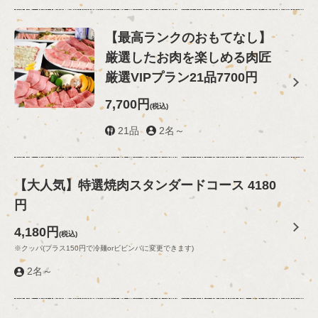
【最高ランクのおもてなし】
厳選したお肉を楽しめる肉匠
厳選VIPプラン21品7700円
7,700円
(税込)
21品
2名～
【大人気】特選焼肉スタンダードコース 4180
円
4,180円
(税込)
この店舗情報をシェアする
※クッパ(プラス150円で冷麺orビビンバに変更できます)
2名～
10名様以上でご宴会ご予約の幹事様に店長から素敵なプレ
ゼントをご用意♪ | 肉匠 迎賓館天理店
奈良県天理市勾田町115-1