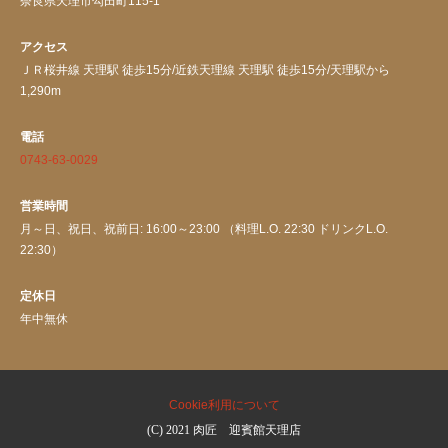
奈良県天理市勾田町115-1
アクセス
ＪＲ桜井線 天理駅 徒歩15分/近鉄天理線 天理駅 徒歩15分/天理駅から
1,290m
電話
0743-63-0029
営業時間
月～日、祝日、祝前日: 16:00～23:00 （料理L.O. 22:30 ドリンクL.O.
22:30）
定休日
年中無休
Cookie利用について
(C) 2021 肉匠 迎賓館天理店